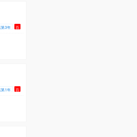
店第3年
百
店第1年
百