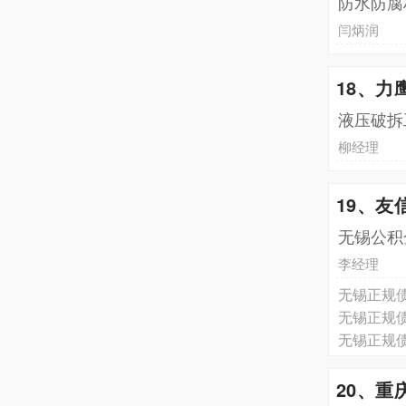
防水防腐
闫炳润
18、力
液压破拆
柳经理
19、
无锡公积
李经理
无锡正规
无锡正规
无锡正规
20、