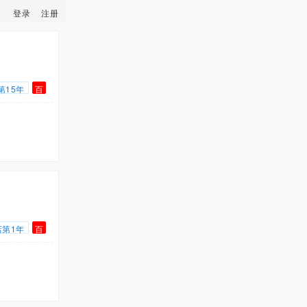
登录
注册
第15年
百
店第1年
百