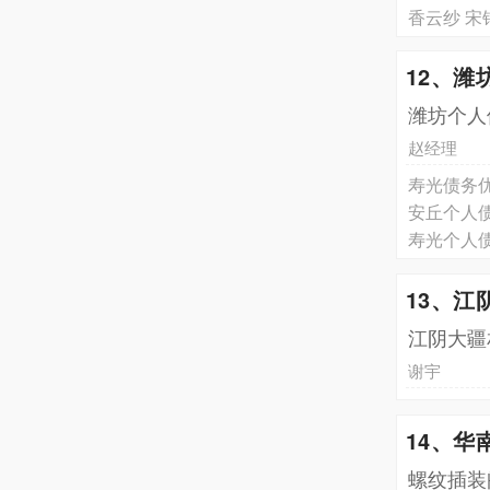
香云纱 宋
12、潍
潍坊个人
赵经理
寿光债务
安丘个人
寿光个人
13、江
江阴大疆
谢宇
14、华
螺纹插装