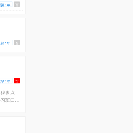
店第1年
百
店第1年
百
店第1年
百
口碑盘点
2026年8月上海全区小初高数学、英语以及物理、化学一对于一辅导家教补习班口碑解析与选班参考