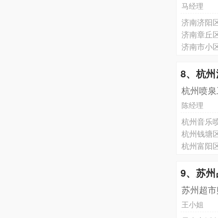
马经理
济南济阳
济南章丘
济南市小
8、杭
杭州喷泉
陈经理
杭州音乐
杭州钱塘
杭州富阳
9、苏
苏州超市
王小姐