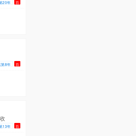
第20年
百
店第8年
百
收
第13年
百