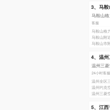
3、马
马鞍山格
客服
马鞍山格
马鞍山附
马鞍山市
4、温
温州三菱
24小时客
温州全区三
温州约克空
温州三菱空
5、江