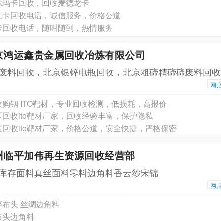
尔玛卡回收，回收麦德龙卡
虹卡回收电话，诚信服务，价格公道
卡回收电话，随叫随到，热情服务
北京鸿运鑫贵金属回收冶炼有限公司
废料回收，北京银锌电瓶回收，北京粗碲精碲碲废料回收
网
购铟 ITO靶材，专业回收检测，低损耗，高报价
回收ito靶材厂家，回收经验丰富，保护隐私
回收ito靶材厂家，价格公道，安全快捷，严格保密
杭州临平加伟再生资源回收经营部
库存面料真丝面料零料边角料香云纱宋锦
网
布头 丝绸边角料
布头边角料