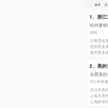
福州
企
1、浙
杭州废钯
胡铂
云南贵金
贵阳贵金
贵州贵金
2、美
合肥美的
24小时客
武汉市美的
上海市美的
上海静安区